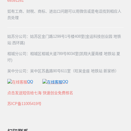
69391261
如有工商、财税、商标、进出口问题可以用微信或是电话找到相应人
员处理
姑苏分公司：姑苏区金门路1299号1号楼408室(金运科技创业园 地铁
站:西环路)
相城分公司：相城区相城大道789号8034室(凯翔大厦南楼 地铁站:夏
圩)
吴中分公司：吴中区苏蠡路90号611室（旺吴金座 地铁站:新家桥）
QQ
QQ
点击发送短信给七海 快速创业免费核名
苏ICP备11005419号