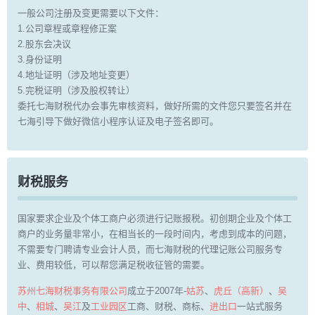
一般公司注册及变更需要以下文件：
1.公司章程或章程修正案
2.股东会决议
3.身份证明
4.地址证明（涉及地址变更）
5.完税证明（涉及股权转让）
委托七海财税代办会事先审核资料，做好所需的文件您只要签名并在
七海引导下做好微信小程序认证及电子签名即可。
财税服务
国家要求企业及个体工商户必须进行记账报税。初创期企业及个体工
商户的业务量非常小，在相当长的一段时间内，考虑到成本的问题，
不需要专门聘请专业会计人员，而七海财税的代理记账公司服务专
业、费用较低，可以帮您满足税收征管的需要。
苏州七海财税事务有限公司
成立于2007年-
姑苏
、
虎丘（高新）
、
吴
中
、
相城
、
吴江
及
工业园区
工商、财税、商标、
进出口
一站式服务